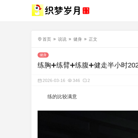
首页
说说
健身
正文
健身
练胸➕练臂➕练腹➕健走半小时20260
2026-03-16
346
2
练的比较满意