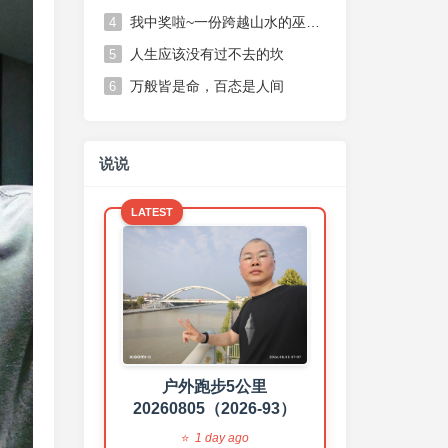
我中奖啦~一份跨越山水的巫山脆李，一份不期而遇的温柔惊喜
4
人生应该没有过不去的坎
5
万般皆是命，百态是人间
6
说说
LATEST
健走一小时
20260804（2026-92）
2 days ago
户外跑步5公里
20260805（2026-93）
1 day ago