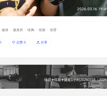
·
健身
·
健身房
·
练胸
·
练腹
·
练臂
0
点赞
0
分享
练背➕练腹➕健走1小时20260318（2026