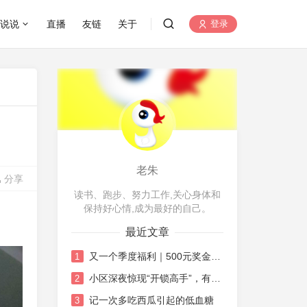
说说
直播
友链
关于
登录
老朱
分享
读书、跑步、努力工作,关心身体和
保持好心情,成为最好的自己。
最近文章
又一个季度福利｜500元奖金的机智花销日记
1
小区深夜惊现“开锁高手”，有点唏嘘也有点感慨
2
记一次多吃西瓜引起的低血糖
3