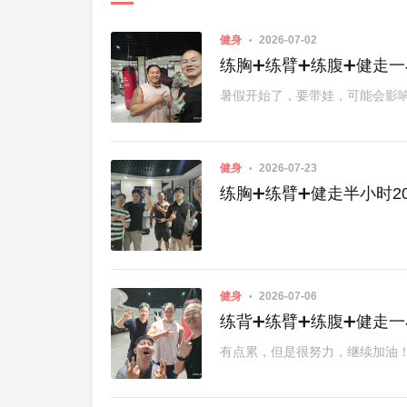
健身
2026-07-02
练胸➕练臂➕练腹➕健走一小时2
暑假开始了，要带娃，可能会影
健身
2026-07-23
练胸➕练臂➕健走半小时2026
健身
2026-07-06
练背➕练臂➕练腹➕健走一小时2
有点累，但是很努力，继续加油