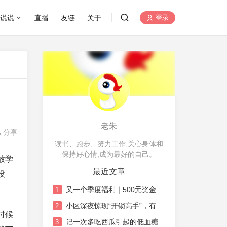
说说
直播
友链
关于
登录
老朱
分享
读书、跑步、努力工作,关心身体和
保持好心情,成为最好的自己。
放学
最近文章
没
又一个季度福利｜500元奖金的机智花销日记
1
小区深夜惊现“开锁高手”，有点唏嘘也有点感慨
2
时候
记一次多吃西瓜引起的低血糖
3