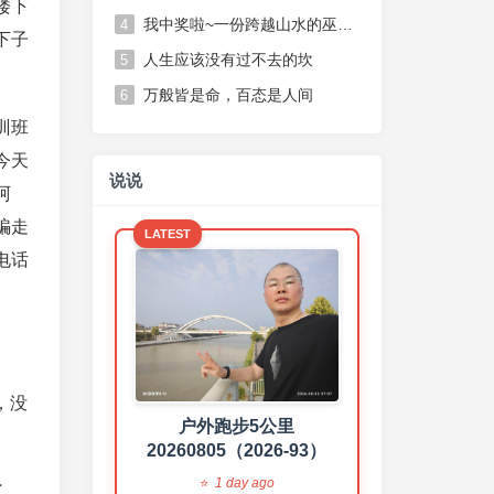
楼下
我中奖啦~一份跨越山水的巫山脆李，一份不期而遇的温柔惊喜
4
下子
人生应该没有过不去的坎
5
万般皆是命，百态是人间
6
训班
今天
健走一小时
说说
20260804（2026-92）
阿
2 days ago
骗走
LATEST
电话
，没
户外跑步5公里
20260805（2026-93）
练背➕练腹
20260803（2026-91）
1 day ago
了。