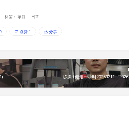
标签：
家庭
·
日常
0
点赞
1
分享
0）
练胸➕健走一小时20260311（2026