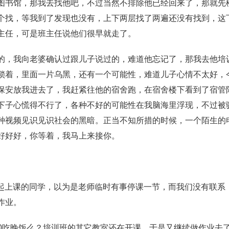
图书馆，那我去找他吧，不过当然不排除他已经回来了，那就先
个找，等我到了发现也没有，上下两层找了两遍还没有找到，这
主任，可是班主任说他们很早就走了。
的，我向老婆确认过跟儿子说过的，难道他忘记了，那我去他培
锁着，里面一片乌黑，还有一个可能性，难道儿子心情不太好，
保安放我进去了，我赶紧往他的宿舍跑，在宿舍楼下看到了宿管
下子心慌得不行了，各种不好的可能性在我脑海里浮现，不过被
种视频见识见识社会的黑暗。正当不知所措的时候，一个陌生的
好好好，你等着，我马上来接你。
一起上课的同学，以为是老师临时有事停课一节，而我们没有联系
作业。
：30吃晚饭么？培训班的其它教室还在开课，于是又继续做作业去