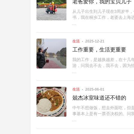
老爸爱你，我的宝贝儿子
从儿子出生到儿子现在3周岁半
书，我在桐乡工作，老婆去上海
...
生活
2025-12-21
工作重要，生活更重要
我的工作，是越换越差，在十几
游，问我去不去，我不去，因为
...
生活
2025-06-01
兢杰冰室味道还不错的
中午不想做饭，想去外面吃，但
事基本上是有一票否决权的。问
...