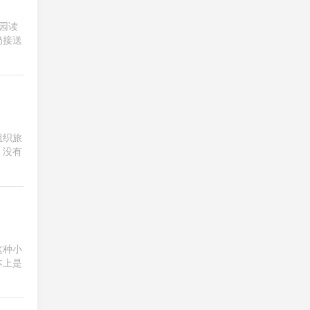
4 days ago
园读
奶接送
组织旅
，没有
健走一小时
20260728（2026-89）
和女儿散步
8 days ago
这种小
本上是