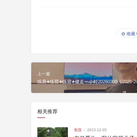
收藏
上一篇
练肩➕练臂➕练背➕健走一小时20260309（2026-2
相关推荐
生活
2013-12-05