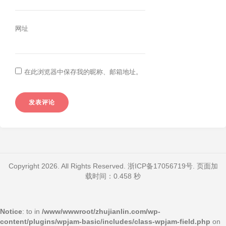
网址
在此浏览器中保存我的昵称、邮箱地址。
Copyright 2026. All Rights Reserved.
浙ICP备17056719号
. 页面加
载时间：0.458 秒
Notice
: to in
/www/wwwroot/zhujianlin.com/wp-
content/plugins/wpjam-basic/includes/class-wpjam-field.php
on