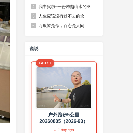
我中奖啦~一份跨越山水的巫山脆李，一份不期而遇的温柔惊喜
4
人生应该没有过不去的坎
5
万般皆是命，百态是人间
6
说说
LATEST
健走一小时
20260804（2026-92）
2 days ago
户外跑步5公里
20260805（2026-93）
1 day ago