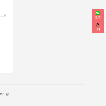
微信
QQ
51 秒