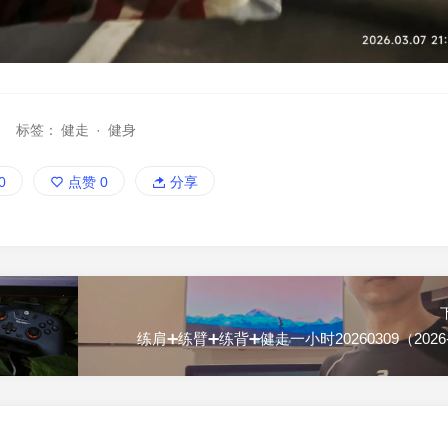
标签：
健走
·
健身
0
点赞
0
分享
练肩➕练臂➕练背➕健走一小时20260309（2026