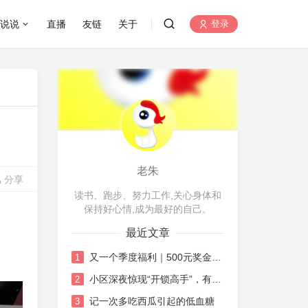
说说
直播
友链
关于
登录
老朱
分享
读书、跑步、努力工作,关心身体和
保持好心情,成为最好的自己。
最近文章
又一个季度福利｜500元奖金的机智花销日记
1
小区深夜惊现“开锁高手”，有点唏嘘也有点感慨
2
记一次多吃西瓜引起的低血糖
3