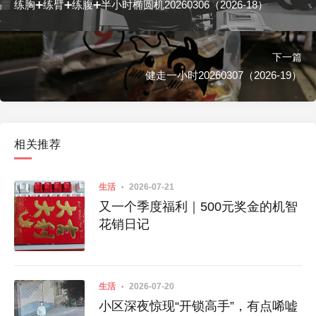
练胸➕练臂➕练腹➕半小时椭圆机20260306（2026-18）
下一篇
健走一小时20260307（2026-19）
相关推荐
生活
2026-07-21
又一个季度福利｜500元奖金的机智
花销日记
生活
2026-07-20
小区深夜惊现“开锁高手”，有点唏嘘