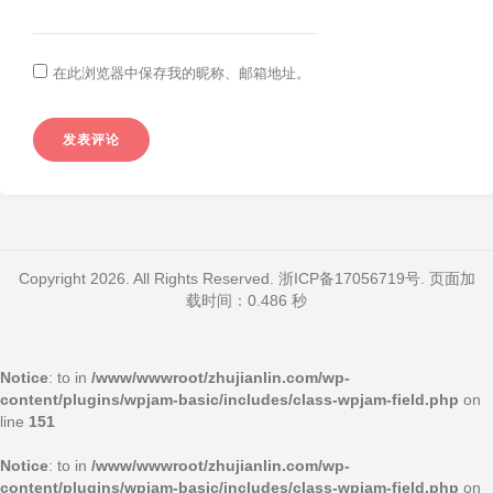
在此浏览器中保存我的昵称、邮箱地址。
Copyright 2026. All Rights Reserved.
浙ICP备17056719号
. 页面加
载时间：0.486 秒
Notice
: to in
/www/wwwroot/zhujianlin.com/wp-
content/plugins/wpjam-basic/includes/class-wpjam-field.php
on
line
151
Notice
: to in
/www/wwwroot/zhujianlin.com/wp-
content/plugins/wpjam-basic/includes/class-wpjam-field.php
on