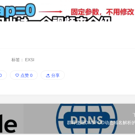
标签：
EXSI
0
点赞
0
分享
群晖使用DNSPOD动态域名解析