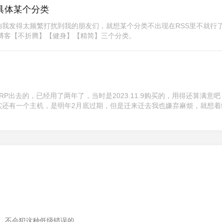
显示具体某个分类
怕我发得太频繁打扰到我的朋友们，就想某个分类不出现在RSS里不就行
博客【不折腾】【健身】【精简】三个分类。
RP出去的，已经用了两年了，当时是2023.11.9购买的，用得还算满意
实还有一个主机，是明年2月底过期，但是迁来迁去我也嫌弃麻烦，就想着
，不会犯这种低级错误的