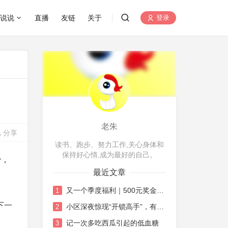
说说
直播
友链
关于
登录
老朱
分享
读书、跑步、努力工作,关心身体和
保持好心情,成为最好的自己。
少，
最近文章
又一个季度福利｜500元奖金的机智花销日记
1
下一
小区深夜惊现“开锁高手”，有点唏嘘也有点感慨
2
记一次多吃西瓜引起的低血糖
3