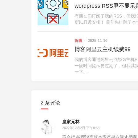
wordpress RSS里不
有朋友们订阅了我的RSS，但我
所以赶紧安排！ 目前先排除了本
折腾
2025-11-10
博客阿里云主机续费99
我的博客通过阿里云2核2G主机F
一段时间提示要过期了，但我其
一下 ...
2 条评论
皇家元林
2022年12月2日 下午8:53
不会把 按理说高版本应该越方便才是啊