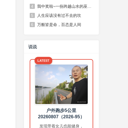
我中奖啦~一份跨越山水的巫山脆李，一份不期而遇的温柔惊喜
4
人生应该没有过不去的坎
5
万般皆是命，百态是人间
6
说说
LATEST
练胸➕练臂
20260806（2026-94）
上个月我大部分时间都带着女
儿，晚上和女儿一起散步，所
以健身房时间少，这个月加
户外跑步5公里
油！
20260807（2026-95）
1 day ago
发现带着女儿也能健身，