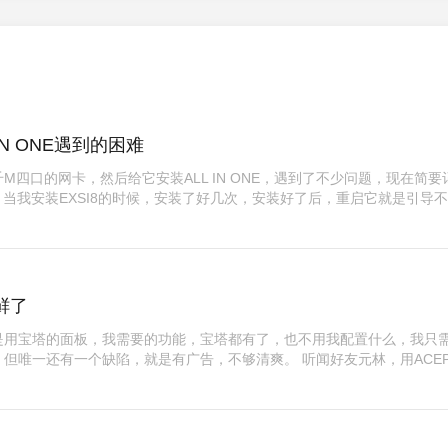
N ONE遇到的困难
四口的网卡，然后给它安装ALL IN ONE，遇到了不少问题，现在简要
导不了 当我安装EXSI8的时候，安装了好几次，安装好了后，重启它就是引导
鲜了
是用宝塔的面板，我需要的功能，宝塔都有了，也不用我配置什么，我只
但唯一还有一个缺陷，就是有广告，不够清爽。 听闻好友元林，用ACEPa