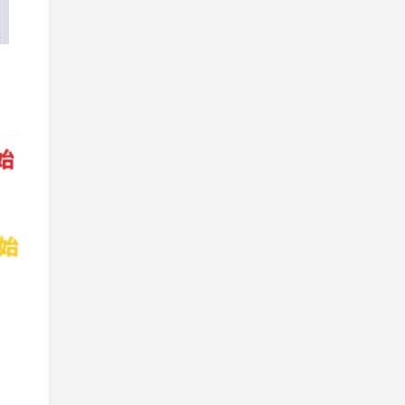
练胸➕练臂
20260806（2026-94）
上个月我大部分时间都带着女
儿，晚上和女儿一起散步，所
以健身房时间少，这个月加
油！
1 day ago
户外跑步5公里