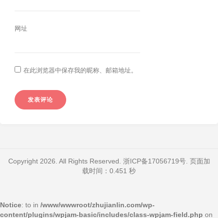
网址
在此浏览器中保存我的昵称、邮箱地址。
Copyright 2026. All Rights Reserved.
浙ICP备17056719号
. 页面加
载时间：0.451 秒
Notice
: to in
/www/wwwroot/zhujianlin.com/wp-
content/plugins/wpjam-basic/includes/class-wpjam-field.php
on