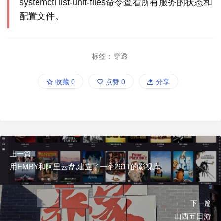
systemctl list-unit-files命令查看所有服务的状态和
配置文件。
标签：
穿透
收藏
0
点赞
0
分享
上一篇
用EMBY和阿里云盘,建立了一个261T的影视库
下一篇
山西五日游