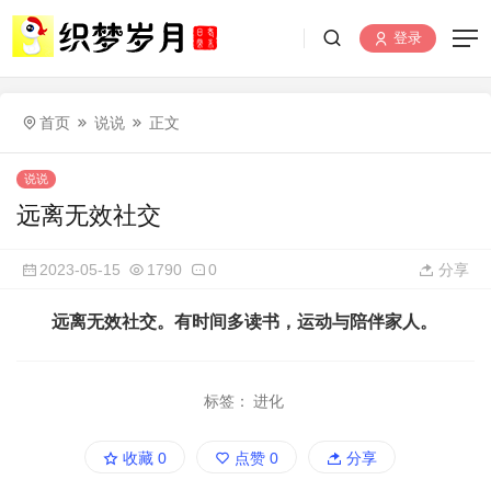
登录
首页
说说
正文
说说
远离无效社交
2023-05-15
1790
0
分享
远离无效社交。有时间多读书，运动与陪伴家人。
标签：
进化
收藏
0
点赞
0
分享