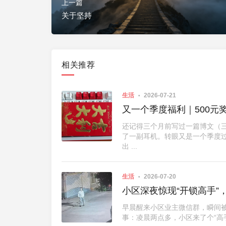
上一篇
关于坚持
相关推荐
生活
2026-07-21
又一个季度福利｜500元
还记得三个月前写过一篇博文（三
了一副耳机。转眼又是一个季度
出 ...
生活
2026-07-20
小区深夜惊现“开锁高手”
早晨醒来小区业主微信群，瞬间
事：凌晨两点多，小区来了个“高