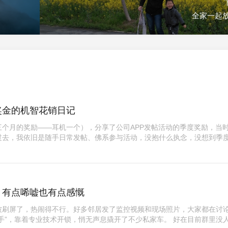
全家一起
奖金的机智花销日记
个月的奖励——耳机一个），分享了公司APP发帖活动的季度奖励，当
过去，我依旧是随手日常发帖、佛系参与活动，没抱什么执念，没想到季
，有点唏嘘也有点感慨
被刷屏了，热闹得不行。好多邻居发了监控视频和现场照片，大家都在讨
手”，靠着专业技术开锁，悄无声息撬开了不少私家车。 好在目前群里没