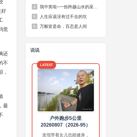
校
我中奖啦~一份跨越山水的巫山脆李，一份不期而遇的温柔惊喜
4
是好
人生应该没有过不去的坎
5
工
万般皆是命，百态是人间
6
妈觉
说说
俩还
的不
LATEST
绍，
练胸➕练臂
情
20260806（2026-94）
，最
上个月我大部分时间都带着女
儿，晚上和女儿一起散步，所
不
户外跑步5公里
以健身房时间少，这个月加
20260807（2026-95）
油！
3 days ago
发现带着女儿也能健身，