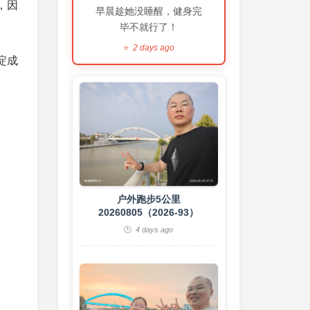
，因
早晨趁她没睡醒，健身完
。
毕不就行了！
2 days ago
淀成
户外跑步5公里
20260805（2026-93）
4 days ago