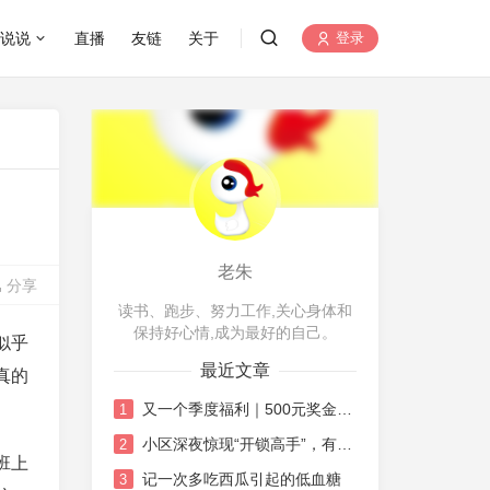
说说
直播
友链
关于
登录
老朱
分享
读书、跑步、努力工作,关心身体和
保持好心情,成为最好的自己。
似乎
最近文章
真的
又一个季度福利｜500元奖金的机智花销日记
1
小区深夜惊现“开锁高手”，有点唏嘘也有点感慨
2
班上
记一次多吃西瓜引起的低血糖
3