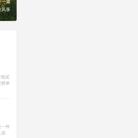
下一篇
放风筝
练胸➕练臂
20260806（2026-94）
上个月我大部分时间都带着女
儿，晚上和女儿一起散步，所
以健身房时间少，这个月加
油！
3 days ago
时我买
度榜单
论一件
人说
户外跑步5公里