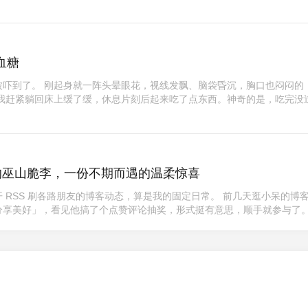
血糖
被吓到了。 刚起身就一阵头晕眼花，视线发飘、脑袋昏沉，胸口也闷闷的
是我赶紧躺回床上缓了缓，休息片刻后起来吃了点东西。神奇的是，吃完没
的巫山脆李，一份不期而遇的温柔惊喜
 RSS 刷各路朋友的博客动态，算是我的固定日常。 前几天逛小呆的博