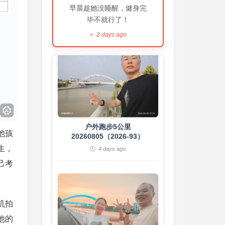
早晨趁她没睡醒，健身完
毕不就行了！
2 days ago
户外跑步5公里
20260805（2026-93）
4 days ago
他孩
生，
己考
机拍
健走一小时
他的
20260804（2026-92）