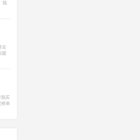
 我
练背➕练腹
20260803（2026-91）
5 days ago
要去
问题
时我买
度榜单