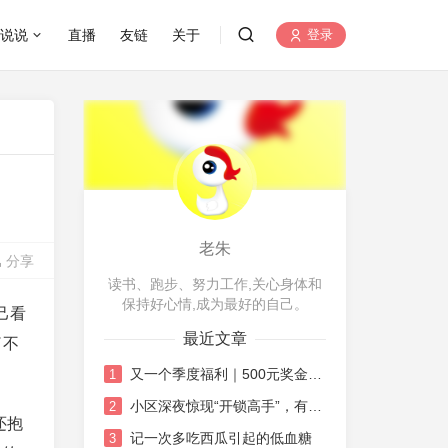
说说
直播
友链
关于
登录
老朱
分享
读书、跑步、努力工作,关心身体和
保持好心情,成为最好的自己。
己看
最近文章
了不
又一个季度福利｜500元奖金的机智花销日记
1
小区深夜惊现“开锁高手”，有点唏嘘也有点感慨
2
还抱
记一次多吃西瓜引起的低血糖
3