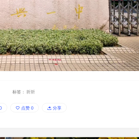
标签：
圻圻
0
点赞
0
分享