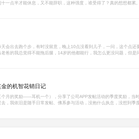
到十一点半才能休息，又不能辞职，这种强度，谁受得了？真的想想都累。
每天会出去跑个步，有时没留意，晚上10点没看到儿子，一问，这个点还
当老爸的我总觉得不能拖后腿，14岁的他都能行，我怎么更没问题，但是
奖金的机智花销日记
个月的奖励——耳机一个），分享了公司APP发帖活动的季度奖励，当
过去，我依旧是随手日常发帖、佛系参与活动，没抱什么执念，没想到季