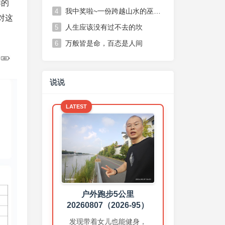
样的
我中奖啦~一份跨越山水的巫山脆李，一份不期而遇的温柔惊喜
4
对这
人生应该没有过不去的坎
5
万般皆是命，百态是人间
6
说说
LATEST
练胸➕练臂
20260806（2026-94）
上个月我大部分时间都带着女
儿，晚上和女儿一起散步，所
以健身房时间少，这个月加
油！
户外跑步5公里
2 days ago
20260807（2026-95）
发现带着女儿也能健身，