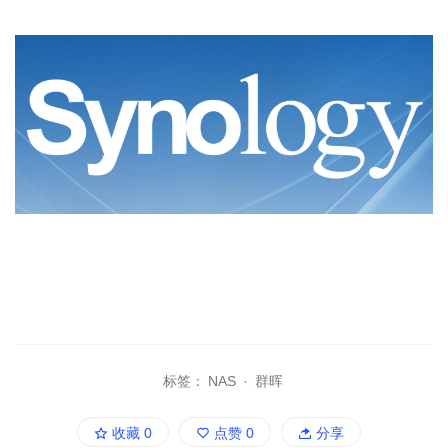
标签：
NAS
·
群晖
收藏
0
点赞
0
分享