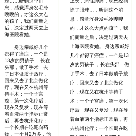
上长了恶性肿痛，现已经摘
球……听到这个消
息，感觉浑身发毛冷
除了眼球……听到这个消
嗖嗖的，才这么大点
息，感觉浑身发毛冷嗖嗖
的孩子，我们商量之
后，决定过两天去上
的，才这么大点的孩子，我
海医院看她。
们商量之后，决定过两天去
上海医院看她。 身边亲戚好
身边亲戚好几个
都得了癌症，一个是
几个都得了癌症，一个是13
13岁的男孩子 ，长在
岁的男孩子 ，长在头部，做
头部，做了手术，去
了手术，去了日本做质子放
了日本做质子放疗，
回来又去了北京做化
疗，回来又去了北京做化
疗，现在又在杭州等
疗，现在又在杭州等待手
待手术；一个子宫
癌，第一次化疗后，
术；一个子宫癌，第一次化
现在又复发，现在等
疗后，现在又复发，现在等
着血液两个指标正常
着血液两个指标正常后，再
后，再去杭州化疗；
一个长期在吃靶向药
去杭州化疗；一个长期在吃
物，一个月2万多，他