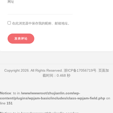
网址
在此浏览器中保存我的昵称、邮箱地址。
Copyright 2026. All Rights Reserved.
浙ICP备17056719号
. 页面加
载时间：0.468 秒
Notice
: to in
/www/wwwroot/zhujianlin.com/wp-
content/plugins/wpjam-basic/includes/class-wpjam-field.php
on
line
151