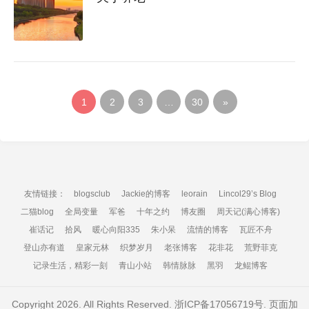
1
2
3
…
30
»
友情链接：
blogsclub
Jackie的博客
leorain
Lincol29’s Blog
二猫blog
全局变量
军爸
十年之约
博友圈
周天记(满心博客)
崔话记
拾风
暖心向阳335
朱小呆
流情的博客
瓦匠不舟
登山亦有道
皇家元林
织梦岁月
老张博客
花非花
荒野菲克
记录生活，精彩一刻
青山小站
韩情脉脉
黑羽
龙鲲博客
Copyright 2026. All Rights Reserved.
浙ICP备17056719号
. 页面加