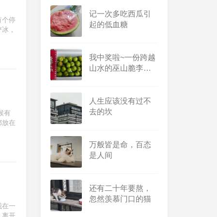
记一次多吃西瓜引
有个停
起的低血糖
铲冰，
我中奖啦~一份跨越
山水的巫山脆李，
一份不期而遇的温
户外跑步5公里
柔惊喜
20260805（2026-93）
人生应该没有过不
3 days ago
去的坎
候有
都放在
万般皆是命，百态
是人间
还有二十年要熬，
忽然羡慕门口的猫
我在一
健走一小时
，离开