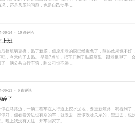
况，还是风压的问题，也是自己动手 ...
4-06-14
10 条评论
车上班
的后挡玻璃更换，贴了新膜，但原来老的膜已经褪色了，隔热效果也不好
下吧，今天约了去贴。 早晨7点前，把车开到了贴膜店里，跟老板聊了一
了一辆公共自行车骑，到公司也不远 ...
4-06-13
6 条评论
璃碎了
子停在马路边，一辆工程车在人行道上挖水泥地，要重新筑路，我看到了
停停好，但看着旁边也有别的车，就没去，应该没啥关系的，望过去，也
。晚上我没有关注，开车回家了。 ...