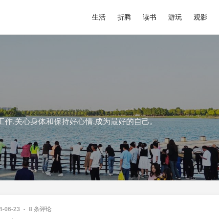
生活
折腾
读书
游玩
观影
工作,关心身体和保持好心情,成为最好的自己。
4-06-23
8 条评论