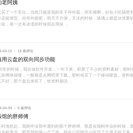
的老阿姨
只买了一个车位，当然只能是我的车子停外面，停车难啊，好在小区隔壁
月还挺便宜。但停外面呢，雨天不方便，天冷的时候，玻璃上都是冰渣要
前，第一次有冰渣的时候我在用抹 ...
4-04-10
18 条评论
慎用云盘的双向同步功能
005年的时候，我在做软件开发，一年下来，积累了不少的资料素材，那时
无奈网络很慢，一般都是去网吧里下载，那时候买了一个移动硬盘，资料
不好，那个盘后来坏了，啥资料都没 ...
4-04-09
0 条评论
饭馆的胖师傅
不时地想起，我刚毕业那年遇到的那个胖师傅。那是在我刚毕业的时候，
司当程序员，那是我的第一个工作，我在公司附近小区找了个房子租下来