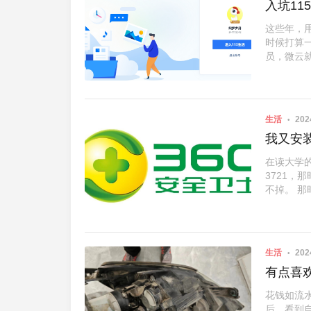
入坑11
这些年，
时候打算
员，微云就
生活
202
我又安装
在读大学
3721
不掉。 那
生活
202
有点喜
花钱如流
后，看到