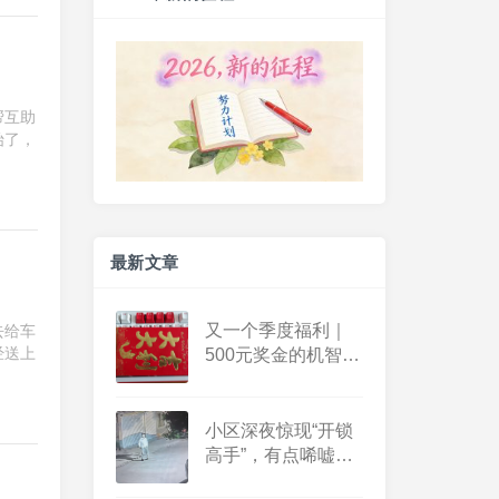
练背➕练腹
20260803（2026-91）
4 days ago
帮互助
始了，
最新文章
练胸➕练臂
又一个季度福利｜
去给车
20260806（2026-94）
经送上
500元奖金的机智花
上个月我大部分时间都带着女
销日记
儿，晚上和女儿一起散步，所
以健身房时间少，这个月加
小区深夜惊现“开锁
油！
高手”，有点唏嘘也
1 day ago
有点感慨