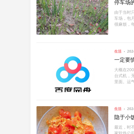
停车场
由于当时
车场，包
很麻烦，年
生活
202
一定要
大概在2
台式机，
里面。运气
生活
202
隐于小
最近，时
家软件公