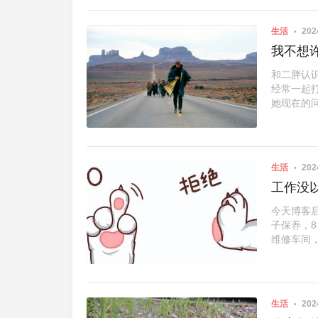
生活
202
我不想
和二胖认
经常一起
她现在的问
生活
202
工作没
今天博客
子保养，8
维修车间，
生活
202