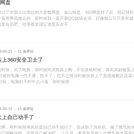
5网盘
用过了市面上出现过的大多数网盘，金山快盘、360网盘挂了后，我记得
一直用腾讯微云的，那时候我一直开着QQ超级会员，好像微云它只要有超
是会员吧，但用着发现它速度实在不 ...
4-06-23
11 条评论
上360安全卫士了
的时候，买了电脑，那时候IE浏览器上网，不知道啥时候，莫名其妙被装
，那时候对电脑一窍不通，防不了，也不记得当时被安装上了是很难删还是基
时候，电脑时不时中点小毒，那时候用 ...
4-06-15
15 条评论
欢上自己动手了
水啊，有时候简单的还是自已动手就行了，自从拆了洗衣机、修了燃气热
自己能解决的，还是自己解决吧。 上个月，家里有另外一台燃气热水器发