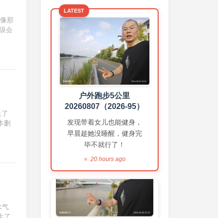
LATEST
练胸➕练臂
好像那
20260806（2026-94）
级会
上个月我大部分时间都带着女
儿，晚上和女儿一起散步，所
以健身房时间少，这个月加
油！
1 day ago
户外跑步5公里
20260807（2026-95）
上了
发现带着女儿也能健身，
本删
早晨趁她没睡醒，健身完
毕不就行了！
20 hours ago
户外跑步5公里
20260805（2026-93）
水气
3 days ago
生了