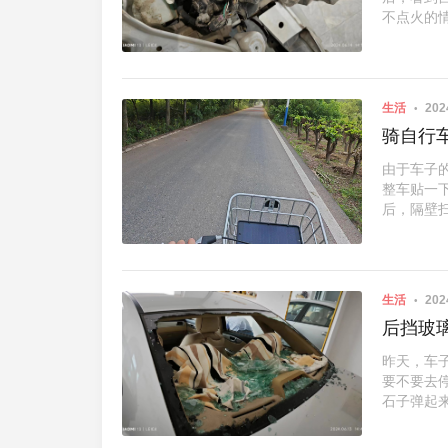
不点火的情
生活
202
骑自行
由于车子
整车贴一
后，隔壁扫
生活
202
后挡玻
昨天，车
要不要去
石子弹起来