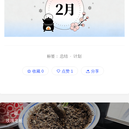
标签：
总结
·
计划
收藏
0
点赞
1
分享
上一篇
玫瑰老桩