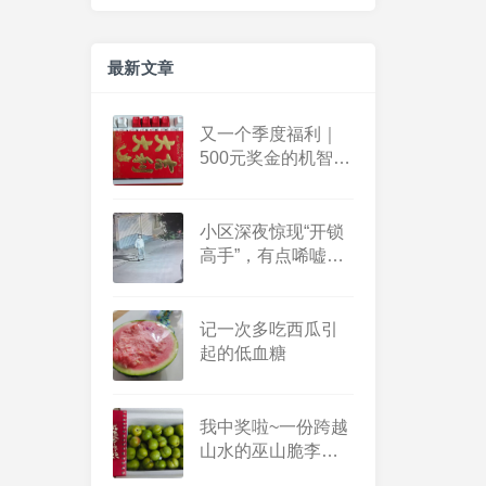
最新文章
户外跑步5公里
20260805（2026-93）
又一个季度福利｜
2 days ago
500元奖金的机智花
销日记
小区深夜惊现“开锁
高手”，有点唏嘘也
有点感慨
记一次多吃西瓜引
起的低血糖
健走一小时
20260804（2026-92）
我中奖啦~一份跨越
2 days ago
山水的巫山脆李，
一份不期而遇的温