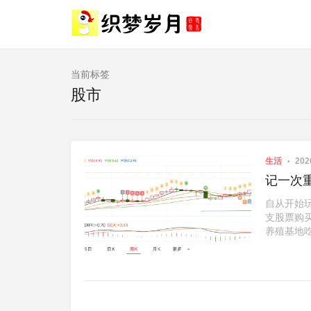
当前标签
股市
生活
202
记一次
自从开始
支股票购
养殖基地吃