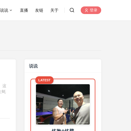
说说
直播
友链
关于
登录
说说
LATEST
 这
生蚝
户外跑步5公里
20260805（2026-93）
2 days ago