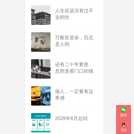
柔惊喜
人生应该没有过不
去的坎
万般皆是命，百态
是人间
练背➕练腹
20260803（2026-91）
还有二十年要熬，
3 days ago
忽然羡慕门口的猫
做人，一定要有边
界感
微信
2026年6月总结
健走一小时
QQ