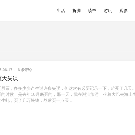
生活
折腾
读书
游玩
观影
6-06-17
6 条评论
重大失误
玩股票，多多少少产生过许多失误，但这次有必要记录一下，难受了几天。
买的时候，是去年10月底买的，那一天，我在潮汕旅游，坐着大巴去海上
生蚝，买了几万块钱，然后买一点买 ...