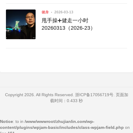
健身
2026-03-13
甩手操➕健走一小时
20260313（2026-23）
Copyright 2026. All Rights Reserved.
浙ICP备17056719号
. 页面加
载时间：0.433 秒
Notice
: to in
/www/wwwroot/zhujianlin.com/wp-
content/plugins/wpjam-basic/includes/class-wpjam-field.php
on